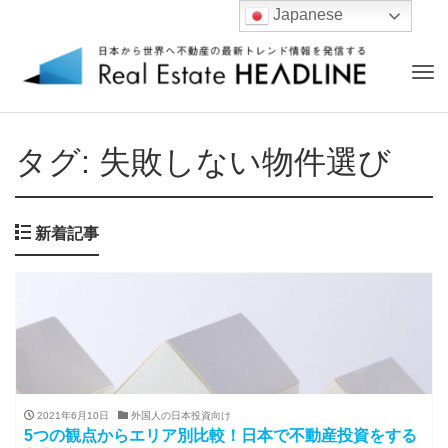
Japanese
Tog
nav
タグ:
失敗しない物件選び
新着記事
2021年6月10日
外国人の日本投資向け
5つの観点からエリア別比較！日本で不動産投資をする