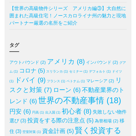
【世界の高級物件シリーズ アメリカ編③】大自然に
囲まれた高級住宅！ノースカロライナ州の魅力と現地
パートナー厳選の名所をご紹介
タグ
アメリカ
(8)
アウトバウンド
(2)
インバウンド
(2)
グア
コロナ
(5)
ム
(1)
スリランカ
(1)
セミナー
(1)
デフォルト
(1)
ドイツ
ドバイ
(9)
リ
マレーシア
(2)
(1)
フランス
(1)
ベトナム
(1)
スクと対策
(7)
ローン
(6)
不動産業界のト
世界の不動産事情
(18)
レンド
(6)
初心者
(8)
円安
(6)
失敗しない物件
円高
(1)
出入国
(1)
投資をする際の注意点
(5)
選び
(3)
移
為替相場
(2)
賢く投資する
資金計画
(5)
住
(3)
空室対策
(1)