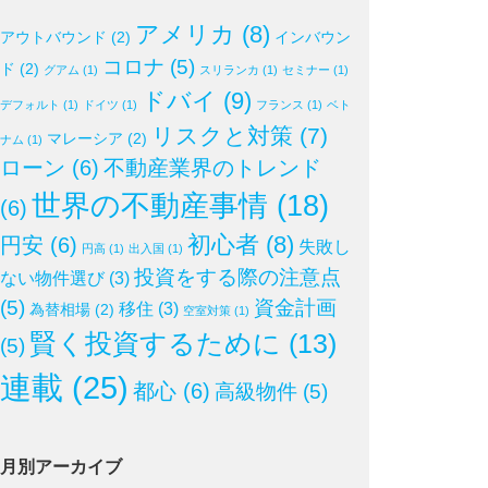
アメリカ
(8)
アウトバウンド
(2)
インバウン
コロナ
(5)
ド
(2)
グアム
(1)
スリランカ
(1)
セミナー
(1)
ドバイ
(9)
デフォルト
(1)
ドイツ
(1)
フランス
(1)
ベト
リスクと対策
(7)
マレーシア
(2)
ナム
(1)
ローン
(6)
不動産業界のトレンド
世界の不動産事情
(18)
(6)
初心者
(8)
円安
(6)
失敗し
円高
(1)
出入国
(1)
投資をする際の注意点
ない物件選び
(3)
(5)
資金計画
移住
(3)
為替相場
(2)
空室対策
(1)
賢く投資するために
(13)
(5)
連載
(25)
都心
(6)
高級物件
(5)
月別アーカイブ